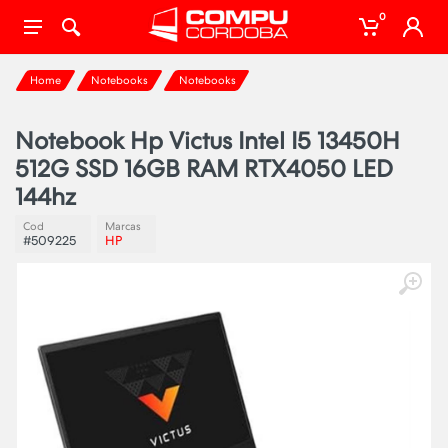
0
Home
Notebooks
Notebooks
Notebook Hp Victus Intel I5 13450H
512G SSD 16GB RAM RTX4050 LED
144hz
Cod
Marcas
#509225
HP