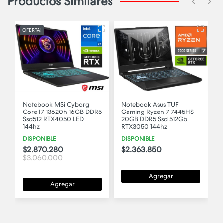
Productos Similares
OFERTA!
borg
Notebook Asus TUF
Notebook LENOVO V15
6GB DDR5
Gaming Ryzen 7 7445HS
Core i3 1215u 8GB SSD
LED
20GB DDR5 Ssd 512Gb
256GB Led 15.6
RTX3050 144hz
DISPONIBLE
DISPONIBLE
$835.380
$844.560
$2.363.850
Agregar
Agregar