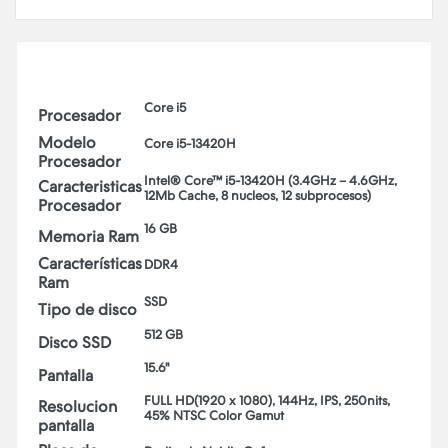
Core i5
Procesador
Modelo
Core i5-13420H
Procesador
Intel® Core™ i5-13420H (3.4GHz – 4.6GHz,
Caracteristicas
12Mb Cache, 8 nucleos, 12 subprocesos)
Procesador
16 GB
Memoria Ram
Características
DDR4
Ram
SSD
Tipo de disco
512 GB
Disco SSD
15.6"
Pantalla
FULL HD(1920 x 1080), 144Hz, IPS, 250nits,
Resolucion
45% NTSC Color Gamut
pantalla