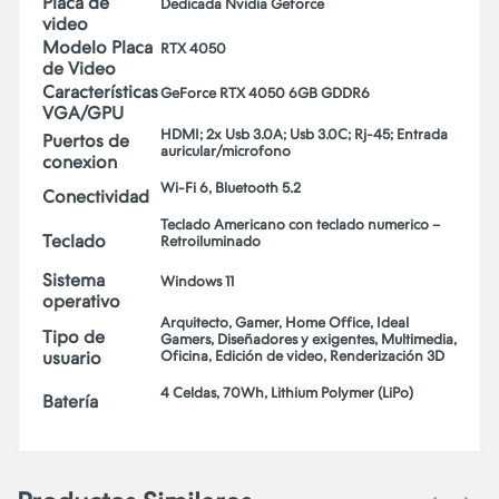
Placa de
Dedicada Nvidia Geforce
video
Modelo Placa
RTX 4050
de Video
Características
GeForce RTX 4050 6GB GDDR6
VGA/GPU
HDMI; 2x Usb 3.0A; Usb 3.0C; Rj-45; Entrada
Puertos de
auricular/microfono
conexion
Wi-Fi 6, Bluetooth 5.2
Conectividad
Teclado Americano con teclado numerico –
Teclado
Retroiluminado
Sistema
Windows 11
operativo
Arquitecto, Gamer, Home Office, Ideal
Tipo de
Gamers, Diseñadores y exigentes, Multimedia,
usuario
Oficina, Edición de video, Renderización 3D
4 Celdas, 70Wh, Lithium Polymer (LiPo)
Batería