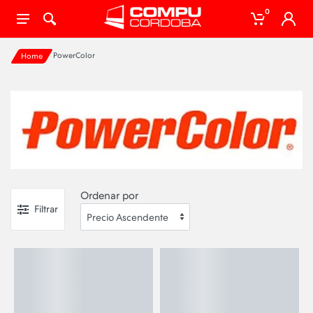
0
PowerColor
Home
Ordenar por
Filtrar