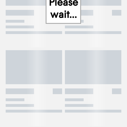
Please
wait...