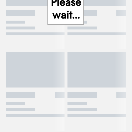
Please
wait...