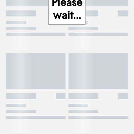
Please
wait...