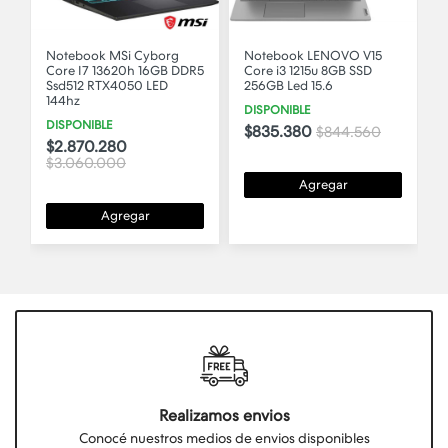
g
Notebook LENOVO V15
Notebook MSi Cyborg 15
 DDR5
Core i3 1215u 8GB SSD
B2RW Core 7 240H 16GB
256GB Led 15.6
DDR5 Ssd512 RTX5060 8G
LED 144hz
DISPONIBLE
DISPONIBLE
$835.380
$844.560
$3.213.000
$3.366.000
Agregar
Agregar
Realizamos envios
Conocé nuestros medios de envios disponibles