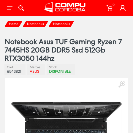
0
Home
Notebooks
Notebooks
Notebook Asus TUF Gaming Ryzen 7
7445HS 20GB DDR5 Ssd 512Gb
RTX3050 144hz
Cod
Marcas
Stock
#543821
ASUS
DISPONIBLE