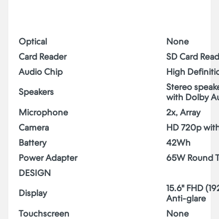
Optical
None
Card Reader
SD Card Read
Audio Chip
High Definiti
Stereo speake
Speakers
with Dolby A
Microphone
2x, Array
Camera
HD 720p with
Battery
42Wh
Power Adapter
65W Round Ti
DESIGN
15.6" FHD (1
Display
Anti-glare
Touchscreen
None