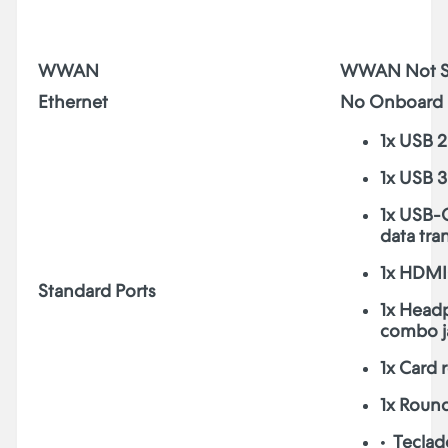
WWAN
WWAN Not S
Ethernet
No Onboard 
1x USB 2
1x USB 3
1x USB-
data tra
1x HDMI
Standard Ports
1x Head
combo j
1x Card 
1x Roun
• Teclad