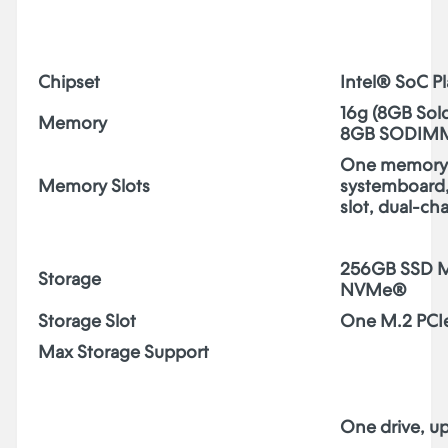
Chipset
Intel® SoC P
16g (8GB So
Memory
8GB SODIMM
One memory 
Memory Slots
systemboar
slot, dual-ch
256GB SSD M
Storage
NVMe®
Storage Slot
One M.2 PCIe
Max Storage Support
One drive, u