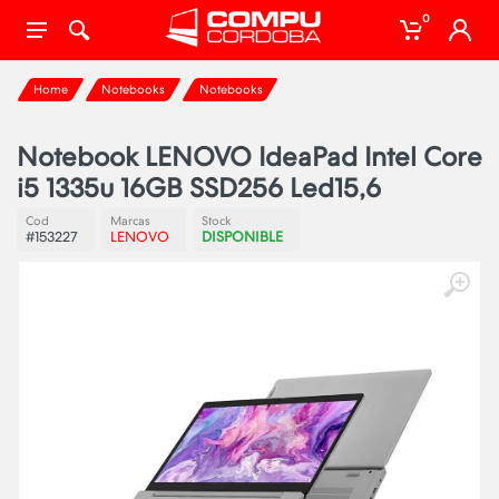
0
Home
Notebooks
Notebooks
Notebook LENOVO IdeaPad Intel Core
i5 1335u 16GB SSD256 Led15,6
Cod
Marcas
Stock
#153227
LENOVO
DISPONIBLE