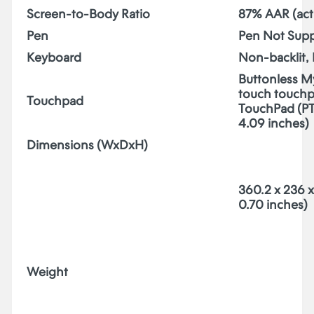
Screen-to-Body Ratio
87% AAR (acti
Pen
Pen Not Sup
Keyboard
Non-backlit, 
Buttonless My
touch touchp
Touchpad
TouchPad (PT
4.09 inches)
Dimensions (WxDxH)
360.2 x 236 x
0.70 inches)
Weight