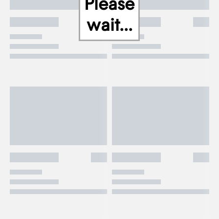
Please
wait...