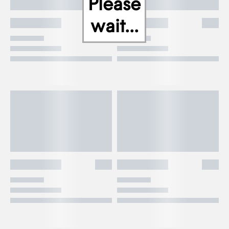
Please
wait...