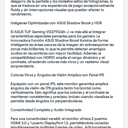
desgarro de la pantalla y los molestos saltos de fotogramas, lo
que se traduce en una experiencia de juego excepcionalmente
fluida y sin interrupciones visuales que puedan afectar tu
rendimiento.
Imágenes Optimizadas con ASUS Shadow Boost y HDR
El ASUS TUF Gaming VG279Q3A-J va más allá al integrar
características especiales pensadas para los gamers. La
innovadora función ASUS Shadow Boost ilumina de forma
inteligente las áreas oscuras de la imagen sin sobreexponer las
zonas más brillantes, lo que te permite detectar enemigos
ocultos en las sombras con mayor facilidad. Además, la
compatibilidad con HDR10 amplía el rango dinámico y el
contraste, ofreciendo colores más vivos y un realismo visual
sorprendente.
Colores Vivos y Ángulos de Visión Amplios con Panel IPS
Equipado con un panel IPS, este monitor garantiza amplios
ángulos de visión de 178 grados tanto horizontal como
verticalmente. Esto significa que los colores y el contraste se
mantienen consistentes y precisos, incluso cuando visualizas la
pantalla desde ángulos no perpendiculares.
Conectividad Completa y Audio Integrado
Para una conectividad versátil, el monitor ofrece 2 puertos
HDMI 2.0 y 1 puerto DisplayPort 1.2, permitiéndote conectar
simultáneamente múltiples fuentes de video. Adicionalmente,