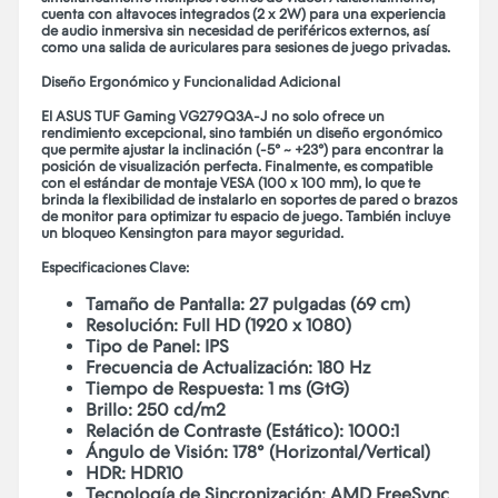
cuenta con altavoces integrados (2 x 2W) para una experiencia
de audio inmersiva sin necesidad de periféricos externos, así
como una salida de auriculares para sesiones de juego privadas.
Diseño Ergonómico y Funcionalidad Adicional
El ASUS TUF Gaming VG279Q3A-J no solo ofrece un
rendimiento excepcional, sino también un diseño ergonómico
que permite ajustar la inclinación (-5° ~ +23°) para encontrar la
posición de visualización perfecta. Finalmente, es compatible
con el estándar de montaje VESA (100 x 100 mm), lo que te
brinda la flexibilidad de instalarlo en soportes de pared o brazos
de monitor para optimizar tu espacio de juego. También incluye
un bloqueo Kensington para mayor seguridad.
Especificaciones Clave:
Tamaño de Pantalla: 27 pulgadas (69 cm)
Resolución: Full HD (1920 x 1080)
Tipo de Panel: IPS
Frecuencia de Actualización: 180 Hz
Tiempo de Respuesta: 1 ms (GtG)
Brillo: 250 cd/m2
Relación de Contraste (Estático): 1000:1
Ángulo de Visión: 178° (Horizontal/Vertical)
HDR: HDR10
Tecnología de Sincronización: AMD FreeSync