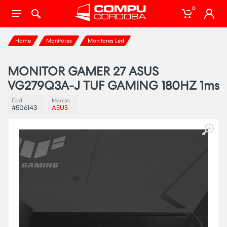
0
Home
Monitores
Monitores Led
MONITOR GAMER 27 ASUS
VG279Q3A-J TUF GAMING 180HZ 1ms
Cod
Marcas
#506143
ASUS