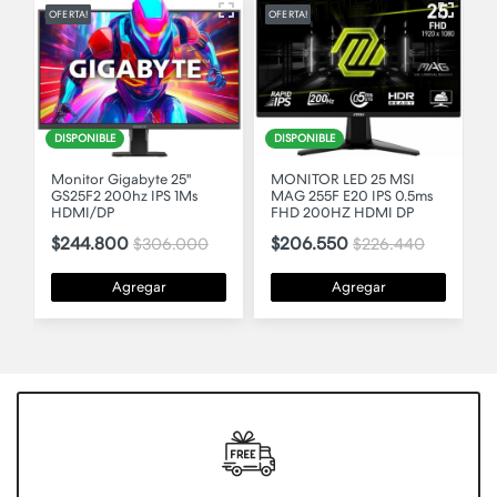
OFERTA!
OFERTA!
O
DISPONIBLE
DISPONIBLE
MONITOR LED 25 MSI
MONITOR 27 MSI MAG
MAG 255F E20 IPS 0.5ms
274F IPS 200HZ HDMI DP
FHD 200HZ HDMI DP
$273.870
$304.470
$206.550
$226.440
Agregar
Agregar