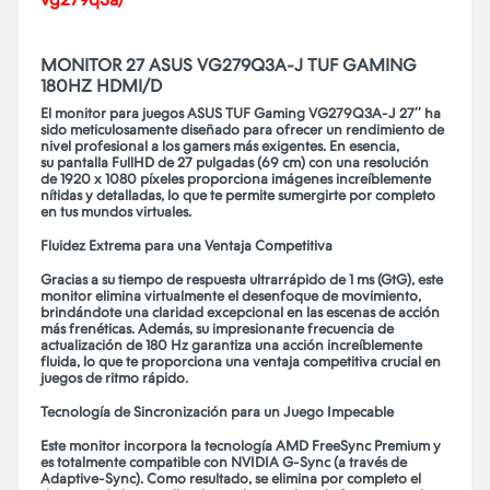
MONITOR 27 ASUS VG279Q3A-J TUF GAMING
180HZ HDMI/D
El monitor para juegos ASUS TUF Gaming VG279Q3A-J 27″ ha
sido meticulosamente diseñado para ofrecer un rendimiento de
nivel profesional a los gamers más exigentes. En esencia,
su pantalla FullHD de 27 pulgadas (69 cm) con una resolución
de 1920 x 1080 píxeles proporciona imágenes increíblemente
nítidas y detalladas, lo que te permite sumergirte por completo
en tus mundos virtuales.
Fluidez Extrema para una Ventaja Competitiva
Gracias a su tiempo de respuesta ultrarrápido de 1 ms (GtG), este
monitor elimina virtualmente el desenfoque de movimiento,
brindándote una claridad excepcional en las escenas de acción
más frenéticas. Además, su impresionante frecuencia de
actualización de 180 Hz garantiza una acción increíblemente
fluida, lo que te proporciona una ventaja competitiva crucial en
juegos de ritmo rápido.
Tecnología de Sincronización para un Juego Impecable
Este monitor incorpora la tecnología AMD FreeSync Premium y
es totalmente compatible con NVIDIA G-Sync (a través de
Adaptive-Sync). Como resultado, se elimina por completo el