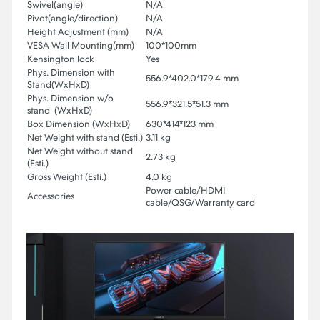
Swivel(angle)
N/A
Pivot(angle/direction)
N/A
Height Adjustment (mm)
N/A
VESA Wall Mounting(mm)
100*100mm
Kensington lock
Yes
Phys. Dimension with
556.9*402.0*179.4 mm
Stand(WxHxD)
Phys. Dimension w/o
556.9*321.5*51.3 mm
stand (WxHxD)
Box Dimension (WxHxD)
630*414*123 mm
Net Weight with stand (Esti.)
3.11 kg
Net Weight without stand
2.73 kg
(Esti.)
Gross Weight (Esti.)
4.0 kg
Power cable/HDMI
Accessories
cable/QSG/Warranty card