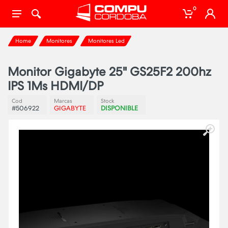
0
Home
Monitores
Monitores Led
Monitor Gigabyte 25" GS25F2 200hz
IPS 1Ms HDMI/DP
Cod
Marcas
Stock
#506922
GIGABYTE
DISPONIBLE