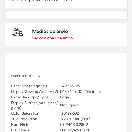
Medios de envio
Ver opciones de envio
ESPECIFICATION
Panel Size (diagonal)
24.5" SS IPS
Display Viewing Area (HxV)
543.744 x 302.616 (mm)
Panel Backlight/ Type
Edge
Display Surface(non-glare/
Non-glare
glare)
Color Saturation
120% sRGB
True Resolution
1920 x 1080(FHD)
Pixel Pitch
0.0944X 0.2802
Brightness
300 cd/m2 (TYP)