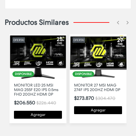
Productos Similares
OFERTA!
OFERTA!
R
DISPONIBLE
DISPONIBLE
MONITOR 27 MSI MAG
MONITOR 25 ARKHAM
274F IPS 200HZ HDMI DP
GAMER 210HZ IPS-1MS
HDMI-DP
$273.870
$304.470
$198.900
$214.200
Agregar
Agregar