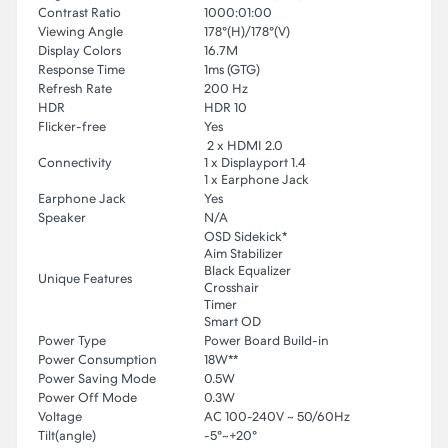
Contrast Ratio
1000:01:00
Viewing Angle
178°(H)/178°(V)
Display Colors
16.7M
Response Time
1ms (GTG)
Refresh Rate
200 Hz
HDR
HDR 10
Flicker-free
Yes
2 x HDMI 2.0
Connectivity
1 x Displayport 1.4
1 x Earphone Jack
Earphone Jack
Yes
Speaker
N/A
OSD Sidekick*
Aim Stabilizer
Black Equalizer
Unique Features
Crosshair
Timer
Smart OD
Power Type
Power Board Build-in
Power Consumption
18W**
Power Saving Mode
0.5W
Power Off Mode
0.3W
Voltage
AC 100-240V ~ 50/60Hz
Tilt(angle)
-5°~+20°