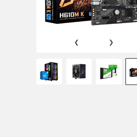
Perifericos y Accesorios
Redes
Seguridad
‹
›
OUTLET y USADOS