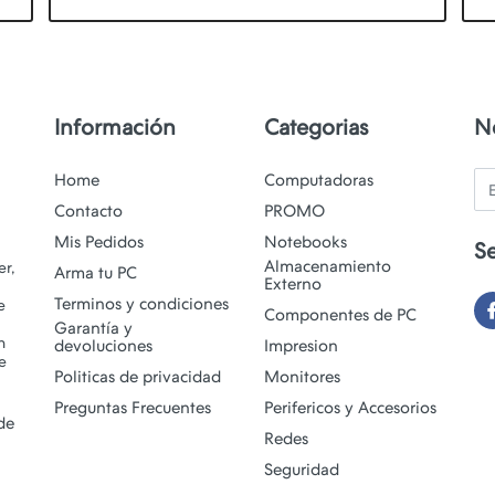
Información
Categorias
N
Em
Home
Computadoras
Contacto
PROMO
Mis Pedidos
Notebooks
S
Almacenamiento
r,
Arma tu PC
Externo
Terminos y condiciones
e
Componentes de PC
Garantía y
n
devoluciones
Impresion
e
Politicas de privacidad
Monitores
Preguntas Frecuentes
Perifericos y Accesorios
 de
Redes
Seguridad