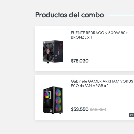
Productos del combo
FUENTE REDRAGON 600W 80+
BRONZE
x 1
$78.030
Gabinete GAMER ARKHAM VORUS
ECO 4xFAN ARGB
x 1
$53.550
$68.850
OF