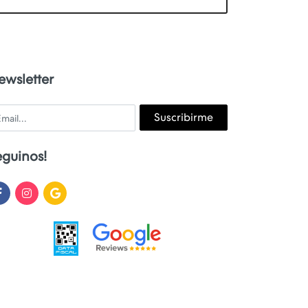
ewsletter
ail
Suscribirme
eguinos!