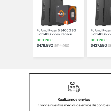
re I5 10400 16GB
Pc Amd Ryzen 5 3400G 8G
Pc Amd Ryze
Video Radeon
Ssd 240G Video Radeon
Ssd 240Gb V
O
DISPONIBLE
DISPONIBLE
$478.890
$437.580
$514.080
$
Realizamos envios
Conocé nuestros medios de envios disponibles