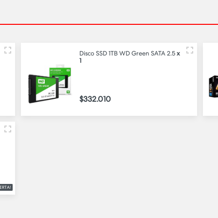
Disco SSD 1TB WD Green SATA 2.5
x
1
$332.010
ERTA!