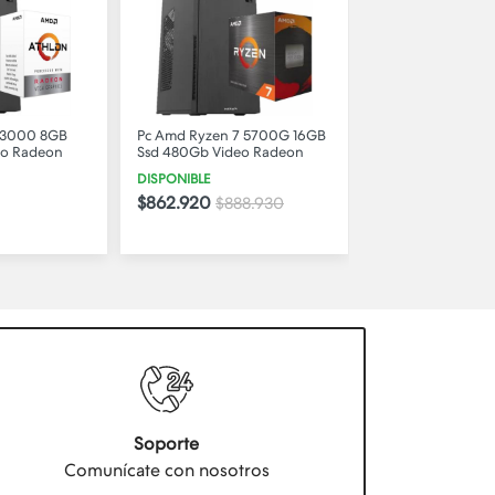
 3000 8GB
Pc Amd Ryzen 7 5700G 16GB
Pc Intel Core I5 
eo Radeon
Ssd 480Gb Video Radeon
Ssd 480Gb Video
DISPONIBLE
STOCK BAJO
$862.920
$758.880
$888.930
Soporte
Comunícate con nosotros