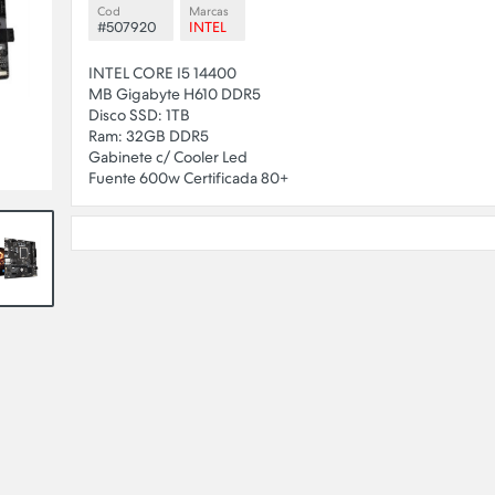
Cod
Marcas
#507920
INTEL
INTEL CORE I5 14400
MB Gigabyte H610 DDR5
Disco SSD: 1TB
Ram: 32GB DDR5
Gabinete c/ Cooler Led