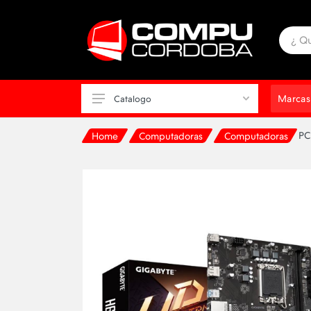
Marcas
Catalogo
PC
Home
Computadoras
Computadoras
Computadoras
Notebooks
Almacenamiento Externo
Componentes de PC
Impresion
Monitores