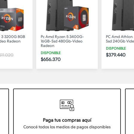
n 3 3200G 8GB
Pc Amd Ryzen 5 3400G-
PC Amd Athlon
ideo Radeon
16GB-Ssd 480Gb-Video
Ssd 240Gb Vid
Radeon
DISPONIBLE
DISPONIBLE
$379.440
511.020
$656.370
Paga tus compras aquí
Conocé todos los medios de pagos disponibles