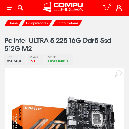
0
Home
Computadoras
Computadoras
Pc Intel ULTRA 5 225 16G Ddr5 Ssd
512G M2
Cod
Marcas
Stock
#507401
INTEL
DISPONIBLE