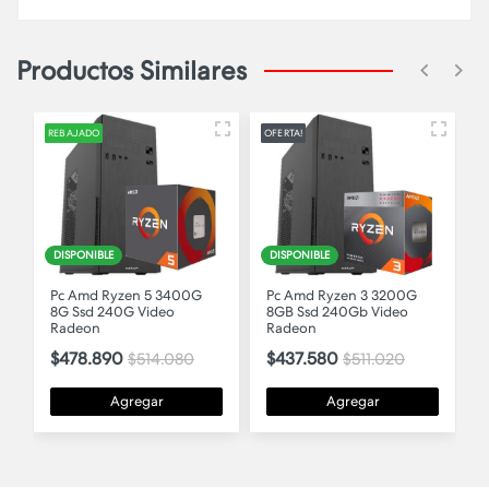
Productos Similares
OFERTA!
DISPONIBLE
DISPONIBLE
3400G
Pc Amd Ryzen 3 3200G
Pc Amd Ryzen 5 3400G-
eo
8GB Ssd 240Gb Video
16GB-Ssd 480Gb-Video
Radeon
Radeon
$437.580
$656.370
.080
$511.020
Agregar
Agregar