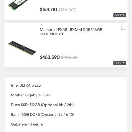
$163.710
$186.660
OFERTA!
Memoria LEXAR UDIMM DDR5 16GB
5600MHz
x 1
$463.590
$491.130
OFERTA!
Intel ULTRA 5 225
Mother Gigabyte H810
Disco SSD: 512GB (Opcional 1tb / 2tb)
Ram: 16GB DDR5 (Opcional 32 / 64G
Gabinete + Fuente