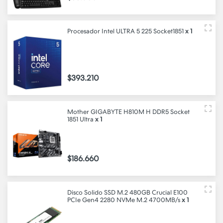
Procesador Intel ULTRA 5 225 Socket1851
x 1
$393.210
Mother GIGABYTE H810M H DDR5 Socket
1851 Ultra
x 1
$186.660
Disco Solido SSD M.2 480GB Crucial E100
PCIe Gen4 2280 NVMe M.2 4700MB/s
x 1