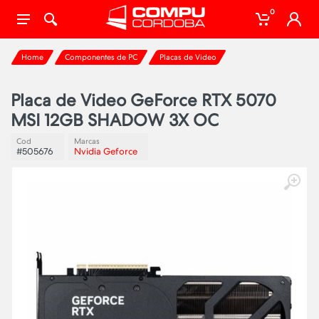
0
Home
Componentes de PC
Placas de Video
Placa de Video GeForce RTX 5070
MSI 12GB SHADOW 3X OC
Cod
Marcas
#505676
Nvidia Geforce