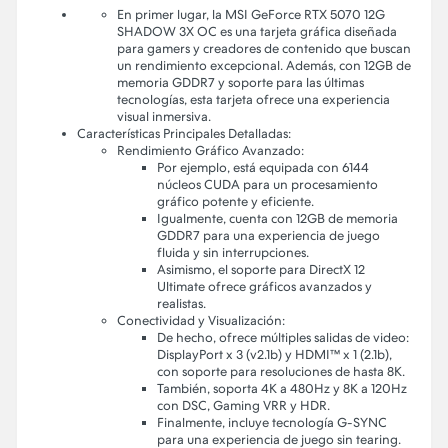
En primer lugar, la MSI GeForce RTX 5070 12G
SHADOW 3X OC es una tarjeta gráfica diseñada
para gamers y creadores de contenido que buscan
un rendimiento excepcional. Además, con 12GB de
memoria GDDR7 y soporte para las últimas
tecnologías, esta tarjeta ofrece una experiencia
visual inmersiva.
Características Principales Detalladas:
Rendimiento Gráfico Avanzado:
Por ejemplo, está equipada con 6144
núcleos CUDA para un procesamiento
gráfico potente y eficiente.
Igualmente, cuenta con 12GB de memoria
GDDR7 para una experiencia de juego
fluida y sin interrupciones.
Asimismo, el soporte para DirectX 12
Ultimate ofrece gráficos avanzados y
realistas.
Conectividad y Visualización:
De hecho, ofrece múltiples salidas de video:
DisplayPort x 3 (v2.1b) y HDMI™ x 1 (2.1b),
con soporte para resoluciones de hasta 8K.
También, soporta 4K a 480Hz y 8K a 120Hz
con DSC, Gaming VRR y HDR.
Finalmente, incluye tecnología G-SYNC
para una experiencia de juego sin tearing.