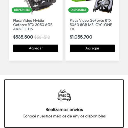
DISPONIBLE
STOCK BAJO
Placa Video GeForce RTX
Placa Video Nvidia
6GB
5060 8GB MSI CYCLONE
Geforce RTX 5050
OC
GIGABYTE GAMING OC
8GB
$1.055.700
10
$940.950
Agregar
Agregar
Realizamos envios
Conocé nuestros medios de envios disponibles